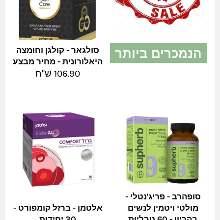
הנמכרים ביותר
סולגאר - קולגן וחומצה
היאלורונית - מחיר מבצע
צפה בהכל
מחיר
106.90 ש"ח
מלא
סופהרב - פריג'נטלי -
מולטי ויטמין לנשים
אלטמן - ברזל קומפורט -
בהריון - 60 טבליות
30 יחידות