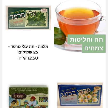
תה וחליטות
צמחים
מלווה - תה עלי סרפד -
25 שקיקים
צפה בהכל
מחיר
12.50 ש"ח
מלא