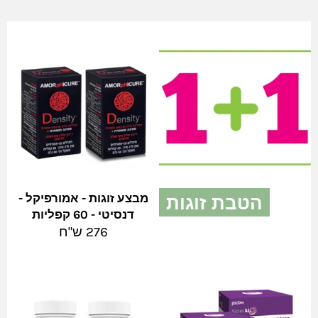
הטבת זוגות
מבצע זוגות - אמורפיקל -
דנסיטי - 60 קפליות
צפה בהכל
מחיר
276 ש"ח
מלא