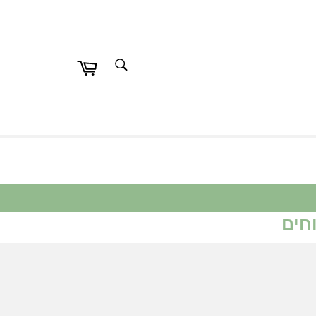
חפש
חפש
חים