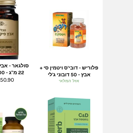
סולגאר - אבץ
פלוריש - דובי'ס ויטמין סי +
22 מ"ג - 100 טבליות
אבץ - 50 דובוני ג'לי
מחיר
50.90 ש"ח
אזל המלאי
מלא