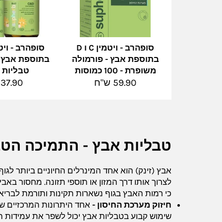
סופהרב - ויטמין C ו D
בתוספת אבץ - פורמולה
משופרת - 100 כמוסות
טבליות 
מחיר
מחיר
59.90 ש"ח
37.90 ש"ח
מלא
מלא
טבליות אבץ - התמיכה הטב
אבץ (זינק) הוא אחד המינרלים החיוניים ביותר לגוף 
לצרוך אותו דרך המזון או תוספי תזונה. מחסור באבץ
כי רמות האבץ בגוף נשארות תקינות ותורמת לבריא
חיזוק מערכת החיסון -
אחד היתרונות המרכזיים של
שימוש קבוע בטבליות אבץ יכול לשפר את עמידות הג