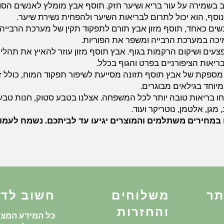
 בשמירה על עור בריא ושיער חזק. תוסף אבץ מומלץ לאנשים הסו
ף, הוא יכול לתרום לבריאות השיער ולהפחית נשירת שיער.
שים כאחד, תוסף מזון אבץ תורם לתפקוד תקין של מערכת הרבייה
מיכה במערכת הרבייה ומשפר את הפוריות.
 פצעים ושיקום הרקמות בגוף. אבץ תוסף מזון עוזר להאיץ את תה
ריאות הציפורניים בפרט והגוף בכלל.
ספקת של אבץ תוסף תזונה מסייעת לשיפור תפקוד המוח, כולל זיכר
מיוחד בגילאים מבוגרים.
בריאות טובה יותר לכל המשפחה. אצלנו בטבע סטוק, חנות טבע אונ
מגן, אלטמן, נוטריקר ועוד.
ו במחירים משתלמים והמוצרים יגיעו עד לביתכם. נשמח לעמו
תר
משלוחים
חשוב לד
והחזרות
כל המידע המצו