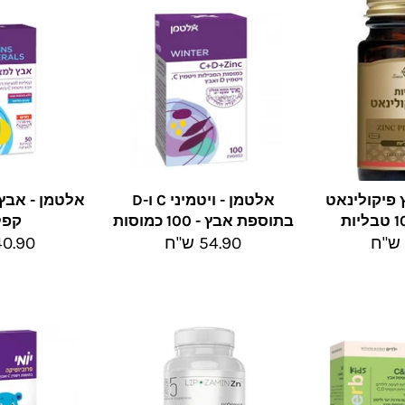
 פיקולינאט
אלטמן - ויטמיני C ו-D
בתוספת אבץ - 100 כמוסות
קפל
מחיר
מחיר
54.90 ש"ח
40.90 ש"
מלא
מלא