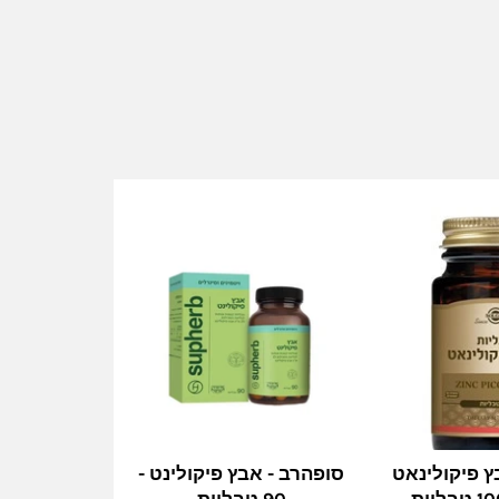
ץ פיקולינאט
סופהרב - אבץ פיקולינט -