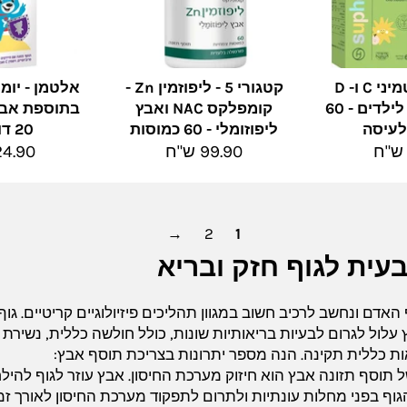
סופהרב - ויטמיני C ו- D
קטגורי 5 - ליפוזמין Zn -
אלטמן - יומי
בתוספת אבץ לילדים - 60
קומפלקס NAC ואבץ
בתוספת אבץ ו
לעיסה
ליפוזומלי - 60 כמוסות
20 דובונים
מחיר
מחיר
99.90 ש"ח
24.90 ש"
מלא
מלא
→
2
1
עית לגוף חזק ובריא
האדם ונחשב לרכיב חשוב במגוון תהליכים פיזיולוגיים קריטיים. גוף
 עלול לגרום לבעיות בריאותיות שונות, כולל חולשה כללית, נשירת 
ות כללית תקינה. הנה מספר יתרונות בצריכת תוסף אבץ:
 תוסף תזונה אבץ הוא חיזוק מערכת החיסון. אבץ עוזר לגוף לה
וף בפני מחלות עונתיות ולתרום לתפקוד מערכת החיסון לאורך זמן