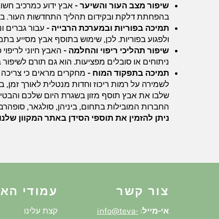
שיפור מצב העור והשיער -
אבץ ידוע כמרכיב חשוב
בהפחתת דלקת ובקידום תהליך התחדשות העור. בנוס
תמיכה בפוריות ובמערכת הרבייה -
עבור גברים ונ
ולפגוע בפוריות. לכן, שימוש בתוסף אבץ מסייע בת
שיפור תהליכי ריפוי והחלמה -
האבץ חיוני לריפוי
ניתוחים או סובלים מפציעות. הוא גם תורם לשיפור ב
תמיכה בתפקוד המוח -
מחקרים מראים כי צריכה מ
לשמירה על רמות ריכוז וחדות מנטלית לאורך זמן, ב
שלבו את אבץ תוסף מזון בשגרת היום שלכם והבטיחו 
החברות המובילות בתחום, ביניהן, סולגאר, סופהרב, 
ניתן להזמין את תוספי הסידן באתר המקוון שלנ
צור קשר
עמודי הא
אי-מייל
:
info@teva-
קצת עלינו