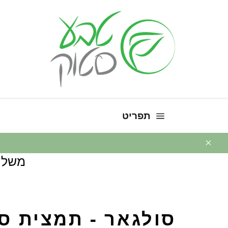
ניווט באתר
תפריט
משלו
סולגאר - תמצית ס