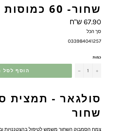
שחור- 60 כמוסות
מחיר
67.90 ש"ח
מלא
סך הכל
033984041257
כמות
−
+
הוסף לסל ה
סולגאר - תמצית ס
שחור
צמח הסמבוק השחור משמש לטיפול בהצטננויות ובש