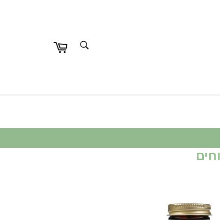
חפש
חפש
חים