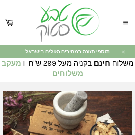
ניווט
באתר
תוספי תזונה במחירים הזולים בישראל
משלוח
חינם
בקניה מעל 299 ש"ח I
מעקב
משלוחים