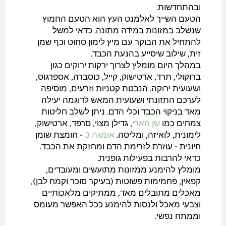
ובהתחדשות.
הטעם השייך לאלמנט העץ הוא הטעם החמוץ
שנשלב במזונות במידה מתונה. כדאי למשל
להתחיל את הבוקר עם מיץ לימון סחוט וכף שמן
זית, שילוב שיסייע בהנעת הכבד.
במהלך היום מומלץ לצרוך ירקות ירוקים כגון
ברוקולי, תרד, ארטישוק, קייל, כוסברה, אספרגוס,
ושעועית ירוקה. הנבטת קטניות וזרעים, מוסיפה
לערכם התזונתי ושעועית המאש לדוגמה יעילה
מאד בניקוי הכבד וכלי הדם. ניתן לשלב חליטות
צמחים כמו
שן הארי
, גדילן מצוי, סרפד, ארטישוק,
לימונית, לואיזה, ומליסה.
אומגה 3
- חומצת שומן
חיונית - עוזרת לזרימת הדם ומחזקת את הכבד.
כדאי להרבות בפעילות גופנית.
מומלץ להימנע ממזונות מתועשים ומעובדים,
קפאין, פחמימות פשוטות (בעיקר סוכר וקמח לבן),
מאכלים מתובלים מאד, ממתיקים מלאכותיים
וצבעי מאכל ולנסות להימנע ככל האפשר מעומס
וממתח נפשי.