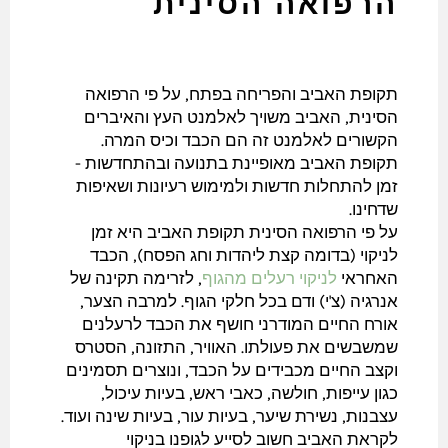
הרפואה הסינית
תקופת האביב והפריחה בפתח, על פי הרפואה
הסינית, האביב משויך לאלמנט העץ והאיברים
הקשורים לאלמנט זה הם הכבד וכיס המרה.
תקופת האביב מאופיינת בתנועה ובהתחדשות -
זמן להתחלות חדשות ולמימוש רעיונות ושאיפות
שדחינו.
על פי הרפואה הסינית תקופת האביב היא זמן
לניקוי (בדומה קצת ליהדות וחג הפסח), הכבד
האחראי
לניקוי רעלים מהגוף
, לזרימה תקינה של
אנרגיה (צ'י) ודם בכל חלקי הגוף. למרבה הצער,
אורח החיים המודרני חושף את הכבד לרעלנים
שמשבשים את פעולתו. האוויר, התזונה, הסטרס
וקצב החיים מכבידים על הכבד, ונוצרים תסמינים
כגון עייפות, חולשה, כאבי ראש, בעיות עיכול,
עצבנות, נשירת שיער, בעיות עור, בעיות שינה ועוד.
לקראת האביב חשוב לסייע לגופנו בניקוי