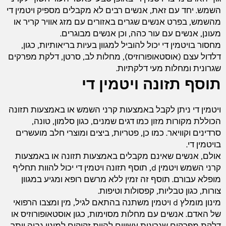
השמש. יחד עם זאת, אנשים רבים לא מקבלים מספיק ויטמין די
מהשמש, בפרט אנשים שגרים באזורים עם מזג אוויר קריר או
מעונן, אנשים עם עור כהה, וכן אנשים מבוגרים.
מחסור בויטמין די יכול להוביל למגוון בעיות בריאותיות, כגון,
דלדול עצם (אוסטאופורוזיס), מחלות לב, סרטן, דלקת מפרקים
שגרונית ומחלות מעי דלקתיות.
תוסף תזונה ויטמין די
ויטמין די ניתן לקבל באמצעות קרני השמש או באמצעות תזונה
הכוללת מקורות מזון כמו דגים שמנים, כגון סלמון, טונה,
סרדינים וקוויאר. כמו כן, פטריות, ביצים ומוצרי חלב מועשרים
בויטמין די.
אולם, אנשים שאינם מקבלים באמצעות תזונה או באמצעות
קרני השמש ויטמין d, תוסף תזונה ויטמין די יכול להוות תחליף
מופלא עבורם. תוסף זה זמין ללא מרשם רופא ומגיע במגוון
צורות, כגון טבליות, קפסולות וטיפות.
מינון מומלץ d ויטמין משתנה בהתאם לגיל, מין ומצבו הרפואי
של האדם. אנשים עם מחלות מסוימות, כגון אוסטאופורוזיס או
דלקת מפרקים שגרונית עשויים להיות זקוקים למינון גבוה יותר