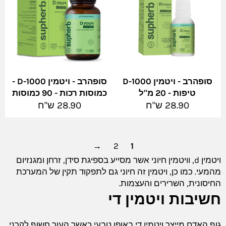
סופהרב - ויטמין D-1000
סופהרב - ויטמין D-1000 -
טיפות - 20 מ"ל
כמוסות רכות - 90 כמוסות
מחיר
מחיר
28.90 ש"ח
28.90 ש"ח
מלא
מלא
→
2
1
ויטמין d, וויטמין חיוני אשר מסייע בספיגת סידן, זרחן ומגנזיום
מהמעי. כמו כן, ויטמין זה חיוני גם לתפקוד תקין של המערכת
החיסונית, השרירים והעצמות.
חשיבות ויטמין די
גוף האדם מייצר ויטמין די באופן טבעי כאשר העור חשוף לקרני