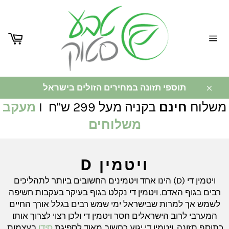
ניווט
באתר
תוספי תזונה במחירים הזולים בישראל
משלוח
חינם
בקניה מעל 299 ש"ח I
מעקב
משלוחים
ויטמין D
ויטמין די (D) הינו אחד ויטמינים החשובים ביותר לתהליכים
רבים בגוף האדם. ויטמין די נקלט בגוף בעיקר בעקבות חשיפה
לשמש אך למרות שבישראל ימי שמש רבים בגלל אורך החיים
המערבי לרוב הישראלים חסר ויטמין די ולכן רצוי לצרוך אותו
כתוסף תזונה. ויטמין די יגוע כחשוב מאוד לספיגת
סידן
בעצמות.