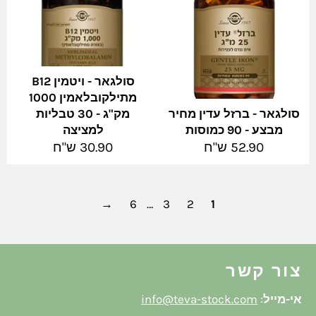
סולגאר - ויטמין B12
מתילקובלאמין 1000
סולגאר - ברזל עדין מחיר
מק"ג - 30 טבליות
מבצע - 90 כמוסות
למציצה
מחיר
מחיר
52.90 ש"ח
30.90 ש"ח
מלא
מלא
→
6
…
3
2
1
צור קשר
אי-מייל
:
info@teva-stock.com