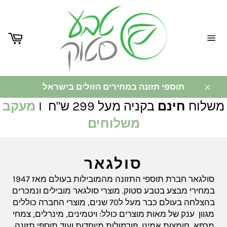
ניווט
באתר
תוספי תזונה במחירים הזולים בישראל
משלוח
חינם
בקניה מעל 299 ש"ח I
מעקב
משלוחים
סולגאר
סולגאר חברת תוספי התזונה מהמובילות בעולם מאז 1947
במחירי מבצע בטבע סטוק. מוצרי סולגאר מובילים ונמכרים
בהצלחה בעולם כבר מעל ל70 שנים, מוצרי החברה כוללים
מגוון ענק של מאות מוצרים כולל: ויטמינים, מינרלים, צמחי
מרפא, חומצות אמינו, פורמולות מיוחדות ועוד תוספי תזונה.