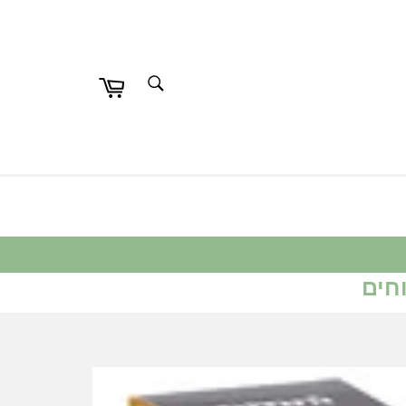
חפש
חפש
חים