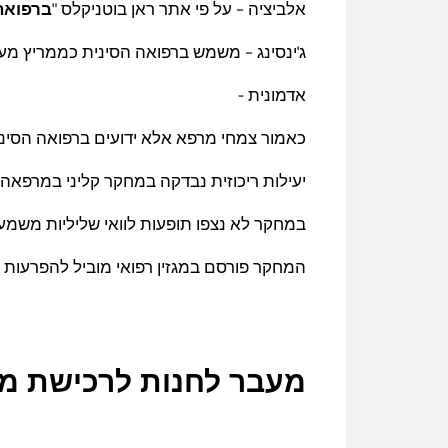
אלביציה – על פי אתר ראן בוטניקלס "
ברפואה 
ג'ינסינג – משמש ברפואה הסינית כממריץ מע
אדמונית -
כאמור צמחי מרפא אלא ידועים ברפואה הסינית כ
יעילות ריכוזית נבדקה במחקר קליני במרפאה לב
במחקר לא נצפו תופעות לוואי שליליות משמעו
המחקר פורסם במגזין רפואי מוביל להפרעות קשב וריכוז בארה"ב ERS (2010
מעבר לחנות לרכישת מו