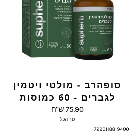
סופהרב - מולטי ויטמין
לגברים - 60 כמוסות
מחיר
75.90 ש"ח
מלא
סך הכל
7290118819400