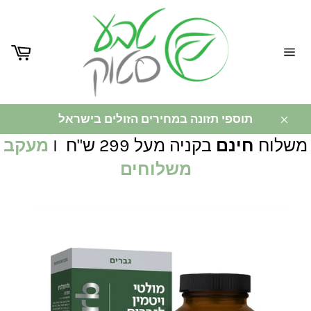
ניווט
באתר
תוספי תזונה במחירים הזולים בישראל
משלוח
חינם
בקניה מעל 299 ש"ח I
מעקב
משלוחים