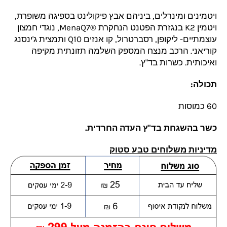
ויטמינים ומינרלים, ביניהם אבץ פיקולינט בספיגה משופרת,
ויטמין K2 בנגזרת הפטנט הנחקרת ®MenaQ7, נוגדי חמצון
עוצמתיים- ליקופן, רסברטרול, קו אנזים Q10 ותמצית ג'ינסנג
קוריאני. הרכב מנצח המספק השלמה תזונתית מקיפה
ואיכותית. כשרות בד"ץ.
תכולה:
60 כמוסות
כשר בהשגחת בד"ץ העדה החרדית.
מדיניות משלוחים טבע סטוק