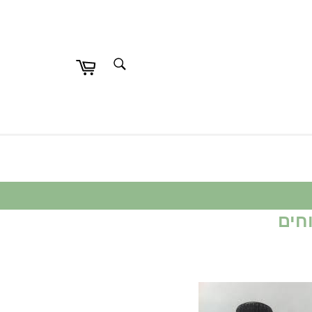
חפש
חפש
חים