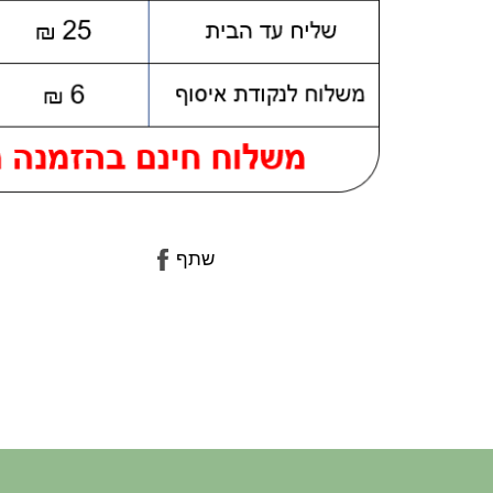
שתף
שתף
בפייסבוק