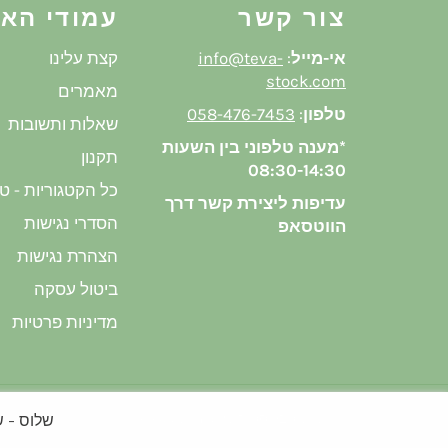
צור קשר
עמודי הא
אי-מייל
:
info@teva-
קצת עלינו
stock.com
מאמרים
טלפון
:
058-476-7453
שאלות ותשובות
*מענה טלפוני בין השעות
תקנון
08:30-14:30
כל הקטגוריות - ט
עדיפות ליצירת קשר דרך
הסדרי נגישות
הווטסאפ
הצהרת נגישות
ביטול עסקה
מדיניות פרטיות
שלוס - שמן
© 2026,
טבע סטוק
. Powered by Shopify