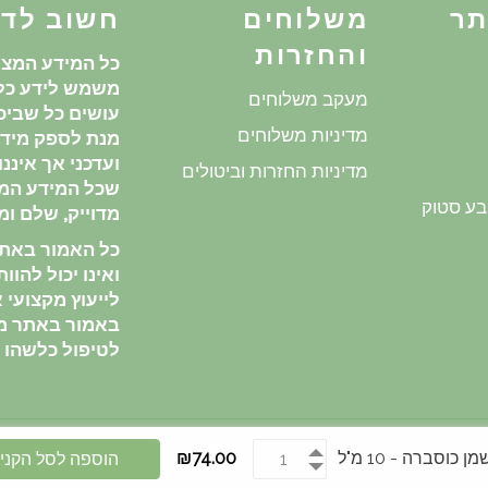
תר
משלוחים
חשוב לד
והחזרות
כל המידע המצו
משמש לידע כלל
מעקב משלוחים
עושים כל שביכו
מדיניות משלוחים
מנת לספק מידע
ועדכני אך איננ
מדיניות החזרות וביטולים
שכל המידע המ
בע סטוק
מדוייק, שלם ומע
כל האמור באתר 
ואינו יכול להוו
לייעוץ מקצועי או
באמור באתר מ
לטיפול כלשהו
שיטת
 כוסברה - 10 מ"ל
₪74.00
הוספה לסל הקני
תשלום