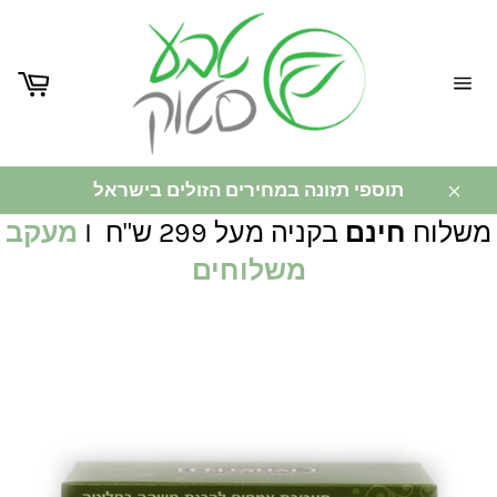
ניווט
באתר
תוספי תזונה במחירים הזולים בישראל
משלוח
חינם
בקניה מעל 299 ש"ח I
מעקב
משלוחים