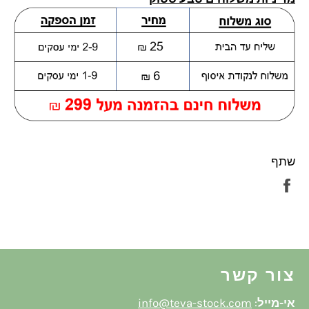
שתף
שתף
בפייסבוק
צור קשר
אי-מייל
:
info@teva-stock.com