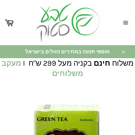
ניווט
באתר
תוספי תזונה במחירים הזולים בישראל
משלוח
חינם
בקניה מעל 299 ש"ח I
מעקב
משלוחים