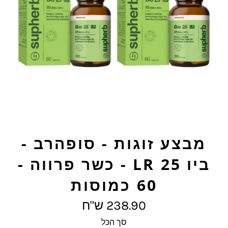
מבצע זוגות - סופהרב -
ביו 25 LR - כשר פרווה -
60 כמוסות
מחיר
238.90 ש"ח
מלא
סך הכל