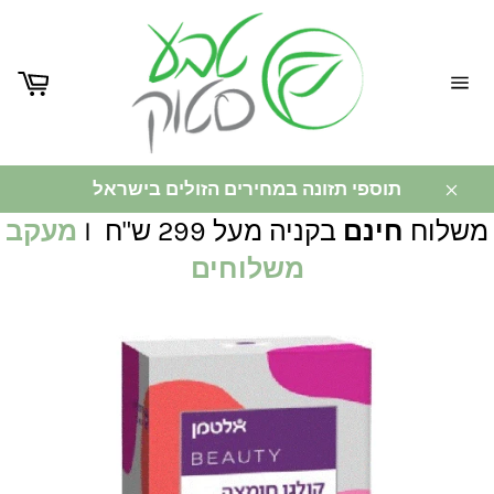
ניווט
באתר
תוספי תזונה במחירים הזולים בישראל
משלוח
חינם
בקניה מעל 299 ש"ח I
מעקב
משלוחים