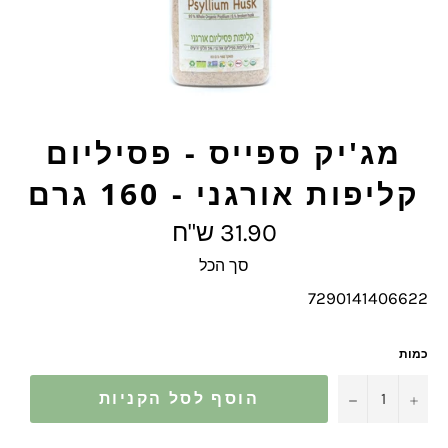
מג'יק ספייס - פסיליום
קליפות אורגני - 160 גרם
מחיר
31.90 ש"ח
מלא
סך הכל
7290141406622
כמות
−
+
הוסף לסל הקניות