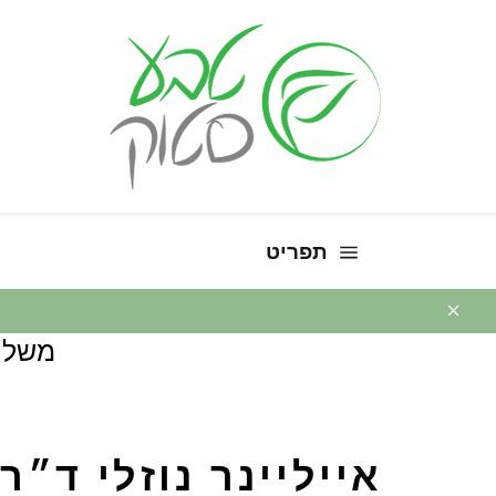
ניווט באתר
תפריט
משלו
אייליינר נוזלי ד״ר