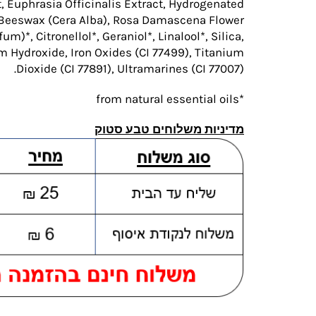
t, Euphrasia Officinalis Extract, Hydrogenated
 Beeswax (Cera Alba), Rosa Damascena Flower
m)*, Citronellol*, Geraniol*, Linalool*, Silica,
m Hydroxide, Iron Oxides (CI 77499), Titanium
Dioxide (CI 77891), Ultramarines (CI 77007).
*from natural essential oils
מדיניות משלוחים טבע סטוק