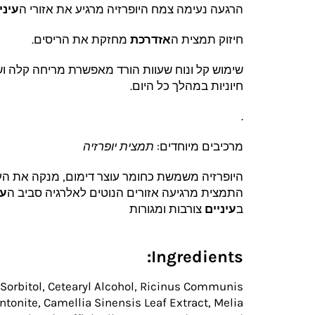
הרגעה נעימה
צמח היופרזיה מרגיע את אזורי ה
עיני
חיזוק
תמצית ה
אזדרכת
מחזקת את הריסים.
שימוש קל ונוח
שעוות הורד מאפשרת מריחה קלה וש
חיוניות במהלך כל היום.
.
מרכיבים מיוחדים:
תמצית יופרזיה
היופרזיה משמשת כחומר עוצר דימום, מנקה את הע
התמצית מרגיעה אזורים הנוטים לאלרגיה סביב ה
עי
ב
עיניים
צורבות ומגורות
Ingredients:
 Sorbitol, Cetearyl Alcohol, Ricinus Communis
entonite, Camellia Sinensis Leaf Extract, Melia