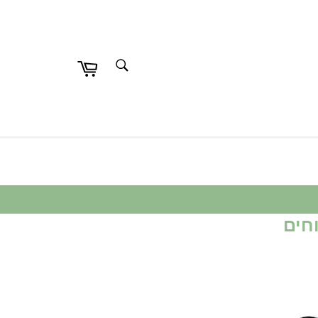
חפש
חפש
חים