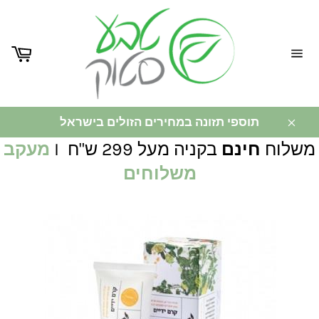
ניווט
באתר
תוספי תזונה במחירים הזולים בישראל
משלוח
חינם
בקניה מעל 299 ש"ח I
מעקב
משלוחים