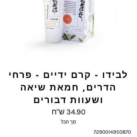
לבידו - קרם ידיים - פרחי
הדרים, חמאת שיאה
ושעוות דבורים
מחיר
34.90 ש"ח
מלא
סך הכל
7290014950870