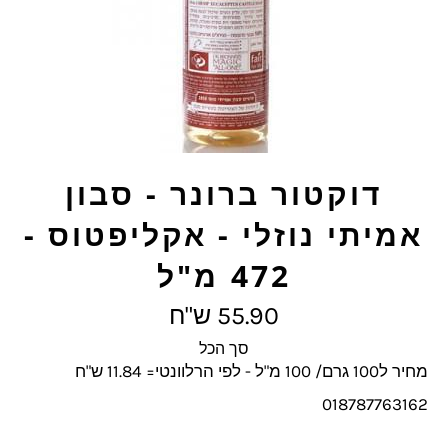
דוקטור ברונר - סבון
אמיתי נוזלי - אקליפטוס -
472 מ"ל
מחיר
55.90 ש"ח
מלא
סך הכל
מחיר ל100 גרם/ 100 מ"ל - לפי הרלוונטי= 11.84 ש"ח
018787763162