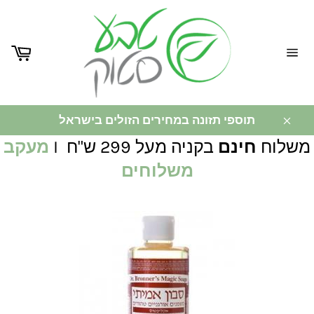
ניווט
באתר
תוספי תזונה במחירים הזולים בישראל
משלוח
חינם
בקניה מעל 299 ש"ח I
מעקב
משלוחים