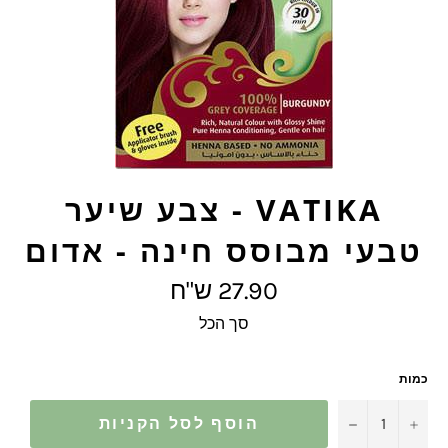
VATIKA - צבע שיער
טבעי מבוסס חינה - אדום
מחיר
27.90 ש"ח
מלא
סך הכל
כמות
−
+
הוסף לסל הקניות