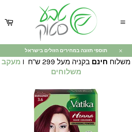
ניווט
באתר
תוספי תזונה במחירים הזולים בישראל
משלוח
חינם
בקניה מעל 299 ש"ח I
מעקב
משלוחים