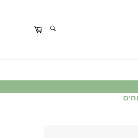
חפש
חפש
חים