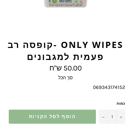
ONLY WIPES -קופסה רב
פעמית למגבונים
מחיר
50.00 ש"ח
מלא
סך הכל
069343174152
כמות
−
+
הוסף לסל הקניות