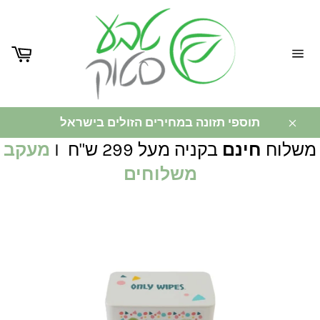
ניווט
באתר
תוספי תזונה במחירים הזולים בישראל
משלוח
חינם
בקניה מעל 299 ש"ח I
מעקב
משלוחים