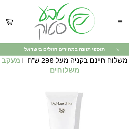
ניווט
באתר
תוספי תזונה במחירים הזולים בישראל
משלוח
חינם
בקניה מעל 299 ש"ח I
מעקב
משלוחים