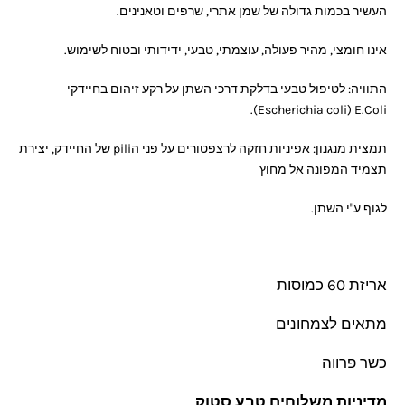
העשיר בכמות גדולה
של שמן אתרי, שרפים וטאנינים.
אינו חומצי, מהיר פעולה, עוצמתי, טבעי, ידידותי
ובטוח לשימוש.
התוויה: לטיפול טבעי בדלקת דרכי השתן על רקע
זיהום בחיידקי
Escherichia coli) E.Coli).
תמצית מנגנון: אפיניות חזקה לרצפטורים על פני ה
pili של החיידק, יצירת
תצמיד המפונה אל מחוץ
לגוף ע"י השתן.
אריזת 60 כמוסות
מתאים לצמחונים
כשר פרווה
מדיניות משלוחים טבע סטוק