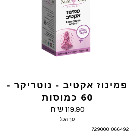
פמינוז אקטיב - נוטריקר -
60 כמוסות
מחיר
119.90 ש"ח
מלא
סך הכל
7290001066492