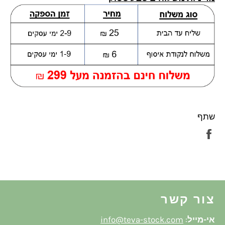
שתף
שתף
בפייסבוק
צור קשר
אי-מייל
:
info@teva-stock.com