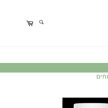
חפש
חפש
חים