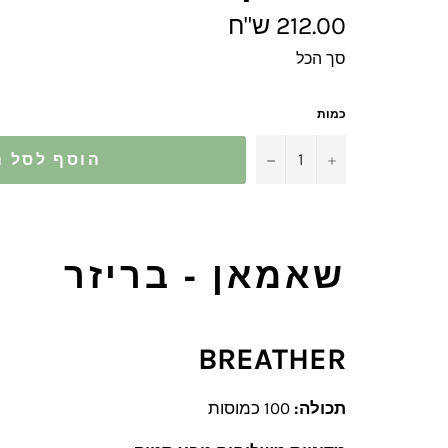
מחיר
212.00 ש"ח
מלא
סך הכל
כמות
−
+
הוסף לסל ה
שאמאן - בריזר
BREATHER
תכולה:
100 כמוסות