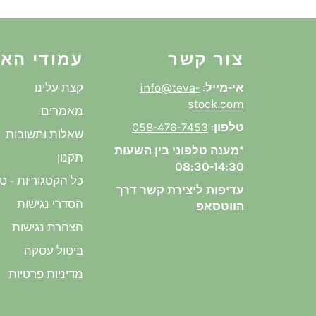
צור קשר
עמודי הא
אי-מייל
:
info@teva-
קצת עלינו
stock.com
מאמרים
טלפון
:
058-476-7453
שאלות ותשובות
*מענה טלפוני בין השעות
תקנון
08:30-14:30
כל הקטגוריות - ט
עדיפות ליצירת קשר דרך
הסדרי נגישות
הווטסאפ
הצהרת נגישות
ביטול עסקה
מדיניות פרטיות