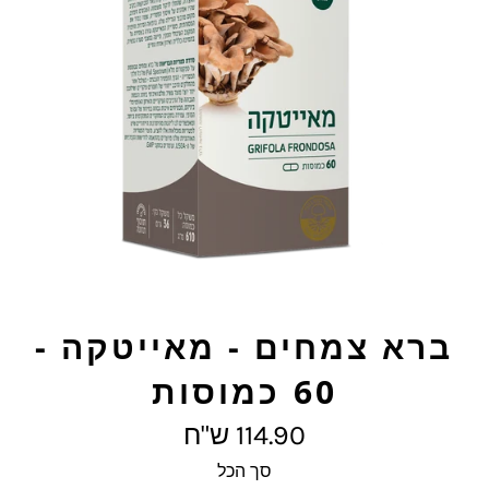
ברא צמחים - מאייטקה -
60 כמוסות
מחיר
114.90 ש"ח
מלא
סך הכל