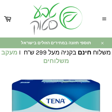
ניווט
באתר
תוספי תזונה במחירים הזולים בישראל
משלוח
חינם
בקניה מעל 299 ש"ח I
מעקב
משלוחים