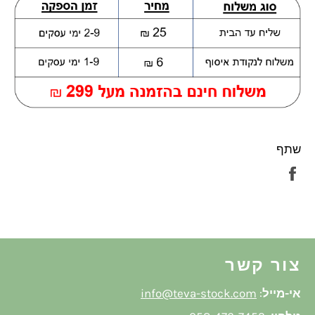
שתף
שתף
בפייסבוק
צור קשר
אי-מייל
:
info@teva-stock.com