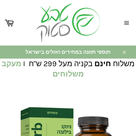
ניווט
באתר
תוספי תזונה במחירים הזולים בישראל
משלוח
חינם
בקניה מעל 299 ש"ח I
מעקב
משלוחים